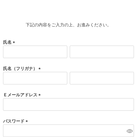
下記の内容をご入力の上、お進みください。
氏名
(
必
須
氏名（フリガナ）
)
(
必
須
Ｅメールアドレス
)
(
必
須
パスワード
)
(
必