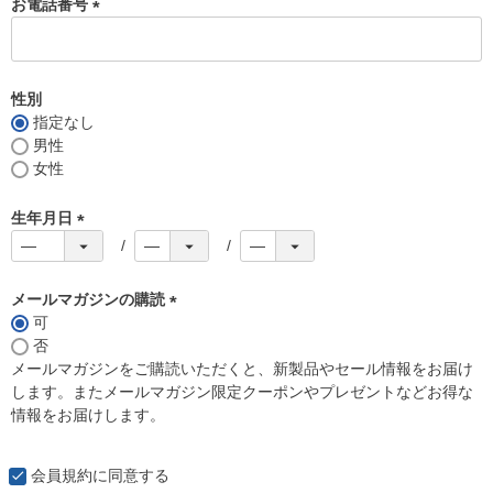
お電話番号
(
必
須
性別
)
指定なし
男性
女性
生年月日
(
必
須
メールマガジンの購読
)
可
(
否
必
メールマガジンをご購読いただくと、新製品やセール情報をお届け
須
します。またメールマガジン限定クーポンやプレゼントなどお得な
)
情報をお届けします。
会員規約
に同意する