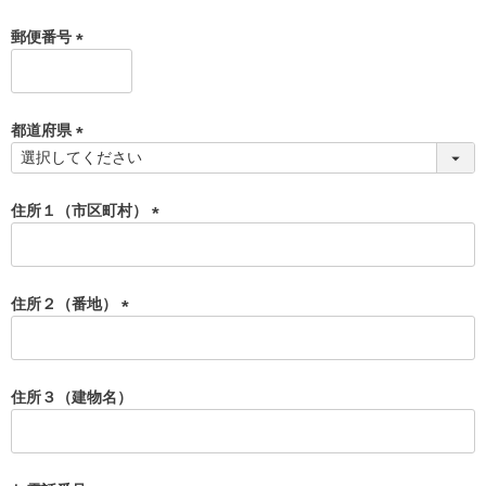
須
郵便番号
)
(
必
須
都道府県
)
(
必
須
住所１（市区町村）
)
(
必
須
住所２（番地）
)
(
必
須
住所３（建物名）
)