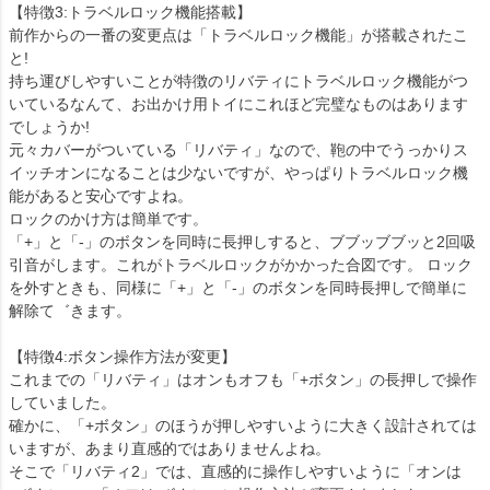
【特徴3:トラベルロック機能搭載】
前作からの一番の変更点は「トラベルロック機能」が搭載されたこ
と!
持ち運びしやすいことが特徴のリバティにトラベルロック機能がつ
いているなんて、お出かけ用トイにこれほど完璧なものはあります
でしょうか!
元々カバーがついている「リバティ」なので、鞄の中でうっかりス
イッチオンになることは少ないですが、やっぱりトラベルロック機
能があると安心ですよね。
ロックのかけ方は簡単です。
「+」と「-」のボタンを同時に長押しすると、ブブッブブッと2回吸
引音がします。これがトラベルロックがかかった合図です。 ロック
を外すときも、同様に「+」と「-」のボタンを同時長押しで簡単に
解除て゛きます。
【特徴4:ボタン操作方法が変更】
これまでの「リバティ」はオンもオフも「+ボタン」の長押しで操作
していました。
確かに、「+ボタン」のほうが押しやすいように大きく設計されては
いますが、あまり直感的ではありませんよね。
そこで「リバティ2」では、直感的に操作しやすいように「オンは