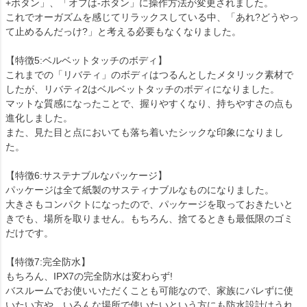
+ボタン」、「オフは-ボタン」に操作方法が変更されました。
これでオーガズムを感じてリラックスしている中、「あれ?どうやっ
て止めるんだっけ?」と考える必要もなくなりました。
【特徴5:ベルベットタッチのボディ】
これまでの「リバティ」のボディはつるんとしたメタリック素材で
したが、リバティ2はベルベットタッチのボディになりました。
マットな質感になったことで、握りやすくなり、持ちやすさの点も
進化しました。
また、見た目と点においても落ち着いたシックな印象になりまし
た。
【特徴6:サステナブルなパッケージ】
パッケージは全て紙製のサスティナブルなものになりました。
大きさもコンパクトになったので、パッケージを取っておきたいと
きでも、場所を取りません。もちろん、捨てるときも最低限のゴミ
だけです。
【特徴7:完全防水】
もちろん、IPX7の完全防水は変わらず!
バスルームでお使いいただくことも可能なので、家族にバレずに使
いたい方や、いろんな場所で使いたいという方にも防水設計はうれ