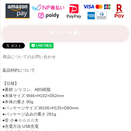
レビューを書く
商品についてのお問い合わせ
返品特約について
【仕様】
●素材:シリコン、ABS樹脂
●本体サイズ:W46×H102×D52mm
●本体の重さ:90g
●パッケージサイズ:W106×H125×D60mm
●パッケージ込みの重さ:281g
●音:小★☆☆☆☆大
●充電方法:USB充電