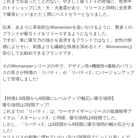
これまで出会ったことのない、やさしく吸うトイの登場に、世界中
のトイショップに大・大・大激震が走り、リリースと同時に全世界
で爆発ヒット!またたく間にベストセラーとなりました。
以来、あまりに革命的なWomanizerを追いかけるように、数多くの
ブランドが吸引トイをリリースするようになりました。
ですが、単に吸引力の強さを追求するブランドではなく、女性の快
感によりそい、刺激よりも繊細な快感を深めるトイ。Womanizerは
安心してお勧めできるブランドです。
そのWomanizerシリーズの中で、デザイン性×機能性×価格のバラン
スの良さが特徴の「リバティ」が「リバティ2」にバージョンアップ
して登場しました!
【特徴1:6段階から8段階にレベルアップ!幅広い吸引強弱】
吸引強弱は2段階アップ!
これまでの「リバティ」は、ウーマナイザーシリーズの低価格帯ア
イテム「スターレット3」と同様、吸引強弱は6段階でした。
しかし、「リバティ2」は6段階から8段階に吸引強弱の幅が広がりま
した!
クリトリスの刺激に慣れていない方は1段階目でじっくり楽しんで、