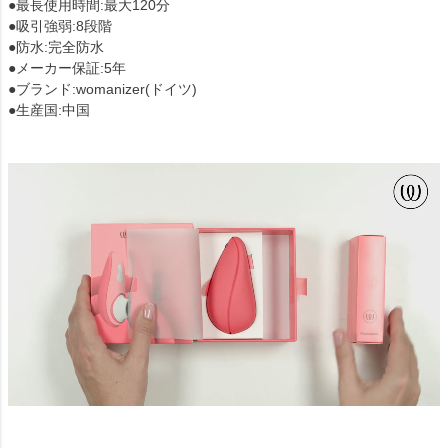
●最長使用時間:最大120分
●吸引強弱:8段階
●防水:完全防水
●メーカー保証:5年
●ブランド:womanizer(ドイツ)
●生産国:中国