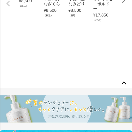
¥
8,500
なざくら
なみどり
ボルド
バティ2
（税込）
ー
別限定
¥
8,500
¥
8,500
デル
¥
17,850
（税込）
（税込）
¥
15,54
（税込）
（税込）
ペー
ジト
ップ
へ