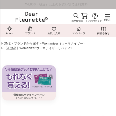
¥4,800（税込）以上のお買い物で送料無料！
MENU
商品検索
カート
ご利用ガイド
About
ブランド
お気に入り
マイページ
商品を探す
HOME
ブランドから探す
Womanizer（ウーマナイザー）
【正規品】Womanizer ウーマナイザーリバティ2
骨盤底筋ケアキャンペーン
もれなく貰えるプレゼント！