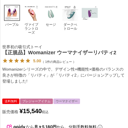
パープル
ヴァイブ
セージ
ダークぺ
ラントロ
トロール
ーズ
世界初の吸引式トーイ
【正規品】Womanizer ウーマナイザーリバティ2
5.00
（ 1件の商品レビュー ）
Womanizerシリーズの中で、デザイン性×機能性×価格のバランスの
良さが特徴の「リバティ」が「リバティ2」にバージョンアップして
登場しました!
送料無料
プレジャーアイテム
ウーマナイザー
¥
15,540
販売価格
税込
なら
月々5,180円
から。分割手数料無料