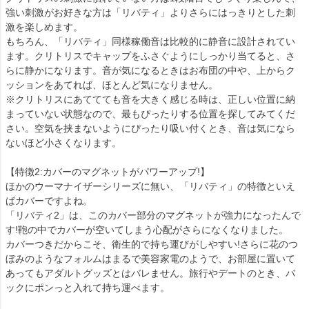
強い刺激がお好きな方は「リバティ」よりさらにはっきりとした刺
激を楽しめます。
もちろん、「リバティ」同様稼働音は比較的に静音に設計されてい
ます。クリトリスでキャップをふさぐようにしっかり当てると、さ
らに静かになります。音が気になるときはお布団の中や、上からク
ッションをあてれば、ほとんど気になりません。
※クリトリスにあててても音を大きく感じる時は、正しい位置に納
まっていない状態なので、最もぴったりする位置を探してみてくだ
さい。空気を挟まないようにぴったり吸い付くとき、音は気になら
ないほど小さくなります。
【特徴2:カバーのマグネットがパワーアップ!】
ほかのウーマナイザーシリーズに無い、「リバティ」の特徴といえ
ばカバーですよね。
「リバティ2」は、このカバー部分のマグネットが強力になったんで
す!鞄の中でカバーが空いてしまう心配がさらになくなりました。
カバーつきだからこそ、衛生的で持ち運びがしやすい!さらに花のつ
ぼみのようなフォルムはまるで美容家電のようで、お部屋に置いて
あってもアダルトグッズとはバレません。旅行やデートのとき、バ
ックにポンっと入れて持ち運べます。