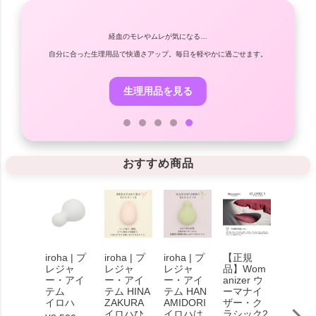
経血のモレやムレが気になる…
潔に。
自分に合った生理用品で快適さアップ。毎日を軽やかに過ごせます。
生理用品を見る
おすすめ商品
iroha | プ
iroha | プ
iroha | プ
【正規
【正規
レジャ
レジャ
レジャ
品】Wom
品】【
ー・アイ
ー・アイ
ー・アイ
anizer ウ
maniz
テム
テム HINA
テム HAN
ーマナイ
渡辺直
イロハ
ZAKURA
AMIDORI
ザー・ク
ウーマ
イロハひ
イロハは
ラシック2
イザー 