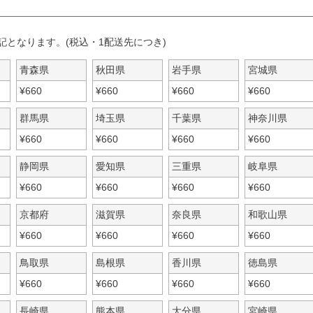
記となります。(税込・1配送先につき)
青森県
秋田県
岩手県
宮城県
¥
660
¥
660
¥
660
¥
660
群馬県
埼玉県
千葉県
神奈川県
¥
660
¥
660
¥
660
¥
660
静岡県
愛知県
三重県
岐阜県
¥
660
¥
660
¥
660
¥
660
京都府
滋賀県
奈良県
和歌山県
¥
660
¥
660
¥
660
¥
660
鳥取県
島根県
香川県
徳島県
¥
660
¥
660
¥
660
¥
660
長崎県
熊本県
大分県
宮崎県