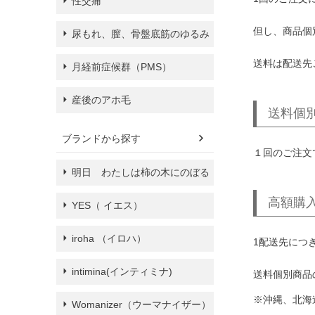
性交痛
但し、商品個
尿もれ、膣、骨盤底筋のゆるみ
送料は配送先
月経前症候群（PMS）
産後のアホ毛
送料個
ブランドから探す
１回のご注文
明日 わたしは柿の木にのぼる
高額購
YES（ イエス）
iroha （イロハ）
1配送先につ
intimina(インティミナ)
送料個別商品
Womanizer（ウーマナイザー）