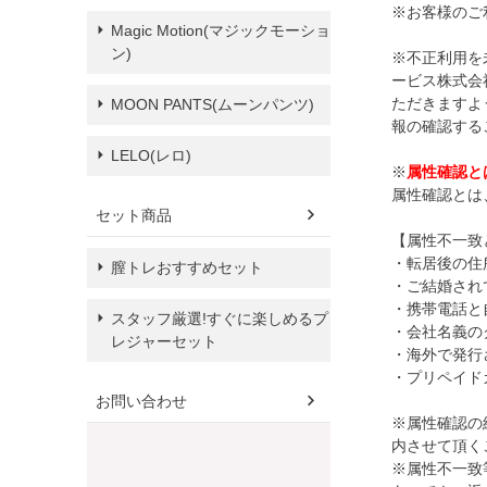
※お客様のご
Magic Motion(マジックモーショ
ン)
※不正利用を
ービス株式会
ただきますよ
MOON PANTS(ムーンパンツ)
報の確認する
LELO(レロ)
※
属性確認と
属性確認とは
セット商品
【属性不一致
・転居後の住
膣トレおすすめセット
・ご結婚され
・携帯電話と
スタッフ厳選!すぐに楽しめるプ
・会社名義の
レジャーセット
・海外で発行
・プリペイド
お問い合わせ
※属性確認の
内させて頂く
※属性不一致