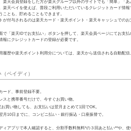
、楽天会員登録をした方が楽天グループ以外のサイトでも「簡単」「あ
。楽天ペイを使えば、普段ご利用いただいているクレジットカード情報
うことも、貯めることもできます。
トが付与されるのは楽天カード・楽天ポイント・楽天キャッシュでのお
面で「楽天IDでお支払い」ボタンを押して、楽天会員ページにてお支
情報にクレジットカードの登録が必要です。
用履歴や楽天ポイント利用分については、楽天から送信される自動配信
い（ペイディ）
カード、事前登録不要。
レスと携帯番号だけで、今すぐお買い物。
度お買い物しても、お支払いは翌月まとめて1回でOK。
翌月10日までに、コンビニ払い・銀行振込・口座振替で。
ディアプリで本人確認すると、分割手数料無料*の３回あと払い**や、