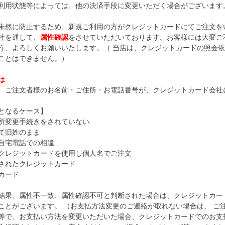
利用状態等によっては、他の決済手段に変更いただく場合がございます
未然に防止するため、新規ご利用の方がクレジットカードにてご注文をい
社を通して、
属性確認
をさせていただいております。お客様には大変ご
う、よろしくお願いいたします。（ 当店は、クレジットカードの照会
ことはできません。）
は
、ご注文者様のお名前・ご住所・お電話番号が、クレジットカード会社
となるケース】
所変更手続きをされていない
て旧姓のまま
自宅電話での相違
クレジットカードを使用し個人名でご注文
されたクレジットカード
カード
結果、属性不一致、属性確認不可と判断された場合は、クレジットカー
ことがございます。 （お支払方法変更のご連絡が取れない場合は、 ご
等で、お支払い方法を変更いただいた場合、クレジットカードでのお支