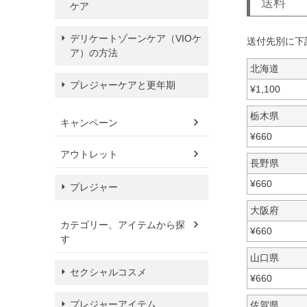
送料
ケア
デリケートゾーンケア（VIOケ
送付先別に下
ア）の方法
北海道
プレジャーケアと更年期
¥
1,100
栃木県
キャンペーン
¥
660
アウトレット
長野県
¥
660
プレジャー
大阪府
カテゴリー、アイテムから探
¥
660
す
山口県
セクシャルコスメ
¥
660
プレジャーアイテム
佐賀県