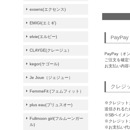
exsens(エクセンス)
EMIGI(エミギ)
elvie(エルビー)
PayPay
CLAYGE(クレージュ）
PayPay（
ご注文を確定
kegor(ケゴール)
お支払い内容
Je Joue（ジェジュー）
クレジ
FemmeFit (フェムフィット）
※クレジット
plus eau(プリュスオー)
送信されるた
※SBペイメ
Fullmoon girl(フルムーンガー
※クレジット
ル)
※お支払い代