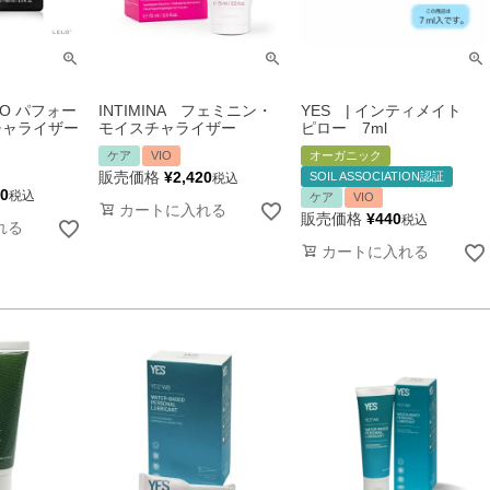
O パフォー
INTIMINA フェミニン・
YES | インティメイト
チャライザー
モイスチャライザー
ピロー 7ml
ケア
VIO
オーガニック
販売価格
¥
2,420
SOIL ASSOCIATION認証
税込
00
税込
ケア
VIO
カートに入れる
販売価格
¥
440
税込
れる
カートに入れる