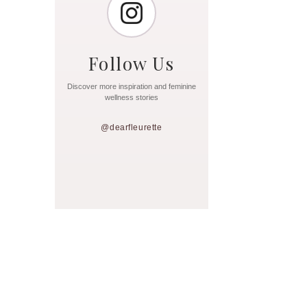
Follow Us
Discover more inspiration and feminine
wellness stories
@dearfleurette