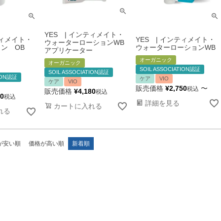
YES | インティメイト・
YES | インティメイト・
ティメイト・
ウォーターローションWB
ウォーターローションWB
ョン OB
アプリケーター
オーガニック
オーガニック
SOIL ASSOCIATION認証
SOIL ASSOCIATION認証
TION認証
ケア
VIO
ケア
VIO
販売価格
¥
2,750
〜
税込
販売価格
¥
4,180
税込
00
税込
詳細を見る
カートに入れる
れる
が安い順
価格が高い順
新着順