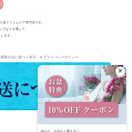
ジト
ップ
へ
心に寄り添うフェムケア専門店です。
ッズなどを通して、
トします。
定商取引法に基づく表示
プライバシーポリシー
×
＋
今なら、もれなく貰える！