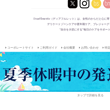
DearFleurette（ディアフルレット）は、女性のからだと
デリケートゾーンケアや更年期ケア、プレジャーグ
“自分を大切にする”毎日のケアをサポー
コーポレートサイト
ご利用ガイド
会社概要
お問い合わせ
特
タップで詳細を見る