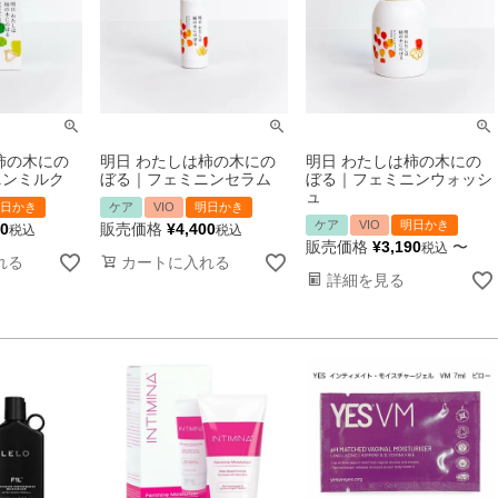
柿の木にの
明日 わたしは柿の木にの
明日 わたしは柿の木にの
ニンミルク
ぼる｜フェミニンセラム
ぼる｜フェミニンウォッシ
ュ
日かき
ケア
VIO
明日かき
ケア
VIO
明日かき
80
販売価格
¥
4,400
税込
税込
販売価格
¥
3,190
〜
税込
れる
カートに入れる
詳細を見る