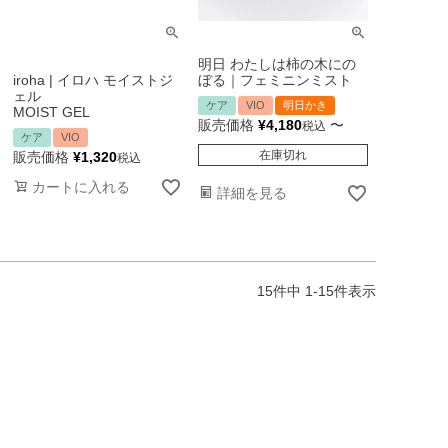
明日 わたしは柿の木にの
iroha | イロハ モイストジ
ぼる｜フェミニンミスト
ェル
ケア
VIO
明日かき
MOIST GEL
販売価格
¥
4,180
〜
税込
ケア
VIO
在庫切れ
販売価格
¥
1,320
税込
カートに入れる
詳細を見る
15
件中
1
-
15
件表示