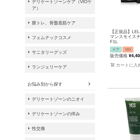
デリケートゾーンケア（VIOケ
ア）
膣トレ、骨盤底筋ケア
【正規品】LEL
マンスモイス
フェムテックコスメ
F1L
ケア
VIO
サニタリーグッズ
販売価格
¥
4,4
カートに入
ランジェリーケア
お悩み別から探す
デリケートゾーンのニオイ
デリケートゾーンの痒み
性交痛