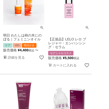
明日 わたしは柿の木にの
ぼる｜フェミニンオイル
【正規品】LELO レロ プ
レジャー・エンハンシン
ケア
VIO
明日かき
グ・セラム
販売価格
¥
4,400
〜
税込
セクシャルコスメ
詳細を見る
販売価格
¥
5,500
税込
カートに入れる