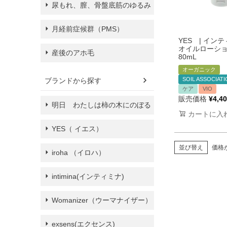
尿もれ、膣、骨盤底筋のゆるみ
月経前症候群（PMS）
YES | イン
オイルローシ
産後のアホ毛
80mL
オーガニック
SOIL ASSOCIA
ブランドから探す
ケア
VIO
販売価格
¥
4,4
明日 わたしは柿の木にのぼる
カートに入
YES（ イエス）
並び替え
価格
iroha （イロハ）
intimina(インティミナ)
Womanizer（ウーマナイザー）
exsens(エクセンス)