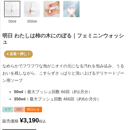
50ml
350ml
明日 わたしは柿の木にのぼる｜フェミニンウォッシ
ュ
⭐ 店長一押し！
なめらかでフワフワな泡がニオイの元になる汚れを包み込み、うる
おいを残しながら、こすらずさっぱりと洗い上げるデリケートゾー
ン用ソープ
50ml：
最大プッシュ回数 66回（約1月分）
350ml：
最大プッシュ回数 466回（約6か月分）
ケア
VIO
明日かき
¥
3,190
販売価格
税込