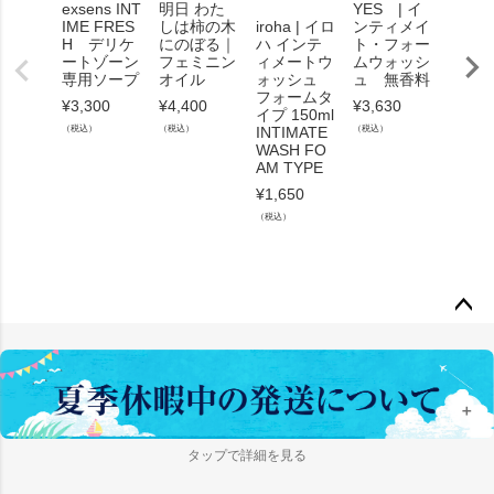
exsens INT
明日 わた
YES | イ
IME FRES
しは柿の木
iroha | イロ
ンティメイ
iroha
H デリケ
にのぼる｜
ハ インテ
ト・フォー
ハ イ
ートゾーン
フェミニン
ィメートウ
ムウォッシ
ィメ
専用ソープ
オイル
ォッシュ
ュ 無香料
ート 
フォームタ
入
¥
3,300
¥
4,400
¥
3,630
イプ 150ml
INTI
（税込）
（税込）
（税込）
INTIMATE
SHEE
WASH FO
¥
550
（
AM TYPE
¥
1,650
（税込）
ペー
ジト
ップ
＋
へ
タップで詳細を見る