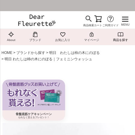
¥4,800（税込）以上のお買い物で送料無料！
MENU
商品検索
カート
ご利用ガイド
About
ブランド
お気に入り
マイページ
商品を探す
HOME
ブランドから探す
明日 わたしは柿の木にのぼる
明日 わたしは柿の木にのぼる｜フェミニンウォッシュ
骨盤底筋ケアキャンペーン
もれなく貰えるプレゼント！