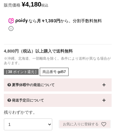
¥
4,180
販売価格
税込
なら
月々1,393円
から。分割手数料無料
4,800円（税込）以上購入で送料無料
※沖縄、北海道、一部離島を除く。条件により送料が異なる場合が
あります。
[
38
ポイント還元 ]
商品番号
gd57
夏季休暇中の発送について
発送予定日について
残りわずかです。
お気に入りに登録する