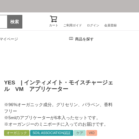
検索
カート
ご利用ガイド
ログイン
会員登録
マイページ
商品を探す
YES | インティメイト・モイスチャージェ
ル VM アプリケーター
※96%オーガニック成分。グリセリン、パラベン、香料
フリー
※5mlのアプリケーターが6本入ったセットです。
※オーガンジーのミニポーチに入ってのお届けです。
オーガニック
SOIL ASSOCIATION認証
ケア
VIO