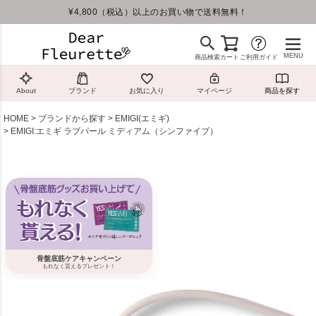
¥4,800（税込）以上のお買い物で送料無料！
MENU
商品検索
カート
ご利用ガイド
About
ブランド
お気に入り
マイページ
商品を探す
HOME
ブランドから探す
EMIGI(エミギ)
EMIGI:エミギ ラブパール ミディアム（シンファイブ）
骨盤底筋ケアキャンペーン
もれなく貰えるプレゼント！