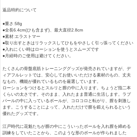
返品特約について
●重さ:58g
●全長6.4cm(ひも含まず)、最大直径2.8cm
●素材:エラストマー
●取り出すときはリラックスしてひもをやさしく引っ張ってください
●入れにくい時はローションを使うとスムーズです
●月経時のご使用は避けてください。
たくさんの骨盤底筋トレーニンググッズが発売されていますが、デ
ィアフルレットでは、安心してお使いいただける素材のもの、丈夫
なもの、機能が優れているものを厳選しています。
ローションをつけるとスルリと膣の中に入ります。ちょうど指二本
くらいの太さです。そのまま、入れたまま普通に生活します。ラブ
パールの中に入っているボールが、コロコロと転がり、膣を刺激し
ます。こうすることによって、入れただけで膣を鍛えられるという
優れたグッズです。
江戸時代に花魁たちが膣の中にこういったボールを入れ膣を締める
訓練をしていたことから、このような形のボールが作られました