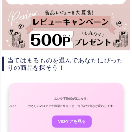
当てはまるものを選んであなたにぴった
りの商品を探そう！
ムレや不快感が気になる…
揃ってい
やさしいVIOケアで清潔に整えると、毎日の快適さが変わります。
デリ
VIOケアを見る