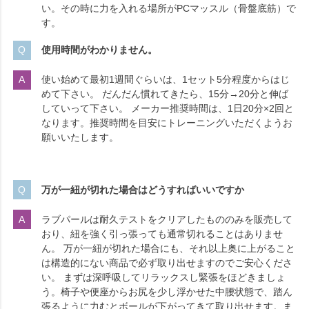
い。その時に力を入れる場所がPCマッスル（骨盤底筋）で
す。
使用時間がわかりません。
使い始めて最初1週間ぐらいは、1セット5分程度からはじ
めて下さい。 だんだん慣れてきたら、15分→20分と伸ば
していって下さい。 メーカー推奨時間は、1日20分×2回と
なります。推奨時間を目安にトレーニングいただくようお
願いいたします。
万が一紐が切れた場合はどうすればいいですか
ラブパールは耐久テストをクリアしたもののみを販売して
おり、紐を強く引っ張っても通常切れることはありませ
ん。 万が一紐が切れた場合にも、それ以上奥に上がること
は構造的にない商品で必ず取り出せますのでご安心くださ
い。 まずは深呼吸してリラックスし緊張をほどきましょ
う。椅子や便座からお尻を少し浮かせた中腰状態で、踏ん
張るように力むとボールが下がってきて取り出せます。ま