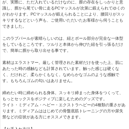
が、実際に、ただ入れているだけなのに、膣の存在をしっかりと意
識し、膣から尾てい骨に走るPCマッスルが次第に鍛えられてゆくの
がわかります。PCマッスルが鍛えられることにより、腰回りがスッ
キリするなどという声も、ご使用いただいたお客様から伺うことも
できました。
このラブパールが素晴らしいのは、紐とボール部分が完全な一体型
をしているところです。ツルリと本体から伸びた紐を引っ張るだけ
で、簡単に膣から取り出せる事です。
素材はエラストマー。厳しく管理された素材だけを使った上、肌に
あたった時の感触なども計算されています。触った感じは硬くな
く、だけれど、柔らかくもなく。なめらかなゴムのような感触で
す。もちろんゴムの匂いはありません。
締めたい時に締められる身体。スッキリ締まった身体をつくって、
もっとセックスをポジティブに楽しむためのグッズです。
ライト・ミディアム・ヘビー・エクストラヘビーの4種類の重さがあ
ります。ミディアムははじめての骨盤底筋トレーニングの方や尿失
禁などの症状がある方にオススメできます。
【お手入れ方法】