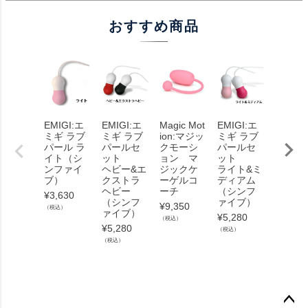
おすすめ商品
EMIGI:エ
EMIGI:エ
Magic Mot
EMIGI:エ
Magic 
ミギ ラブ
ミギ ラブ
ion:マジッ
ミギ ラブ
ion:マ
パール ラ
パールセ
クモーシ
パールセ
クモー
イト（シ
ット
ョン マ
ット
ョン 
ンファイ
ヘビー&エ
ジックケ
ライト&ミ
ーゲル
ブ）
クストラ
ーゲルコ
ディアム
ーチと
ヘビー
ーチ
（シンフ
湿潤滑
¥
3,630
（シンフ
ァイブ）
セット
¥
9,350
（税込）
ァイブ）
¥
5,280
¥
13,42
（税込）
¥
5,280
（税込）
（税込）
（税込）