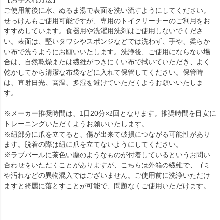
ご使用前後に水、ぬるま湯で表面を洗い流すようにしてください。
せっけんもご使用可能ですが、専用のトイクリーナーのご利用をお
すすめしています。食器用や洗濯用洗剤はご使用しないでくださ
い。表面は、堅いタワシやスポンジなどでは洗わず、手や、柔らか
い布で洗うようにお願いいたします。洗浄後、ご使用にならない場
合は、自然乾燥または繊維がつきにくい布で拭いていただき、よく
乾かしてから清潔な布袋などに入れて保管してください。保管時
は、直射日光、高温、多湿を避けていただくようお願いいたしま
す。
※メーカー推奨時間は、1日20分×2回となります。推奨時間を目安に
トレーニングいただくようお願いいたします。
※紐部分に爪を立てると、傷が出来て破損につながる可能性があり
ます。脱着の際は紐に爪を立てないようにしてください。
※ラブパールに茶色い塵のようなものが付着しているというお問い
合わせをいただくことがありますが、こちらは外箱の繊維で、ゴミ
や汚れなどの異物混入ではございません。ご使用前に洗浄いただけ
ますと綺麗に落とすことが可能で、問題なくご使用いただけます。