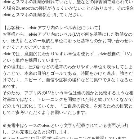
elvieとスマホの距離が離れていたり、壁などの障害物で遮られてい
る場合Bluetoothの接続がうまくいかないことがあります。その場合
elvieとスマホの距離を近づけてください。
【お客様へ elvieアプリ内のレベル表記について】
お客様から、elvieアプリ内のレベル(LV)が何を基準にした数値なの
か、圧力計などの一般的な単位に沿った基準なのかお問い合わせい
ただくことがございます。
elvieでは、意図的にわかりやすい単位を使わず、elvie独自の「LV」
という単位を採用しています。
その理由は、圧力計などの通常のわかりやすい単位を表示してしま
うことで、本来の目的とゴールである、時間をかけた進歩、強さだ
けでなく、スピード、自信や症状の緩和などに集中できなくなるた
めです。
そのため、アプリ内のLVという単位は他の誰かと比較するような相
対基準ではなく、トレーニングを開始された時と続けていくなかで
どのように変化していくか、「ご自身の変化」を知るための目安と
してご参考いただくようお願いいたします。
※充電中はケースのelvieという文字が記載されている側面が点灯
し、フル充電になると消灯します。
※メーカーでは1日1回(約5分)のトレーニングを推奨しています。