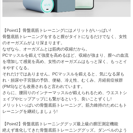
【Point1】骨盤底筋トレーニングにはメリットがいっぱい!
骨盤底筋トレーニングをすると膣がタイトになるだけでなく、女性
のオーガズムがより深まります。
なぜなら、オーガズムとは筋肉の収縮だから。
PCマッスルを鍛えて強度を高めるほど、収縮が強まり、膣への血流
を増加して感覚を高め、女性のオーガズムはもっと深く、もっとイ
キやすくなる。
それだけではありません。PCマッスルを鍛えると、気になる尿も
れ・頻尿や子宮脱の予防、便秘、冷え性、むくみ、月経前症候群
(PMS)なども改善されると言われています。
さらに、腰回りのインナーマッスルが鍛えられるため、ウエストシ
ェイプやヒップアップにも繋がるという、良いことずくし!
メリットいっぱいの骨盤底筋トレーニング。筋力維持のためにもト
レーニングを継続しましょう!
【Point2】骨盤底筋トレーニンググッズ最上級の膣圧測定機能
絶えず進化してきた骨盤底筋トレーニンググッズ。ダンベルのよう