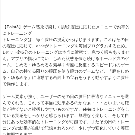
【Point3】ゲーム感覚で楽しく挑戦!膣圧に応じたメニューで効率的
にトレー二ング
トレーニングは、毎回膣圧の測定からはじまります。これはその日
の膣圧に応じて、elvieがトレーニングを毎回プログラムするため。
1セット約5分のトレーニングは本当に濃密で、息つく暇もありませ
ん。アプリの指示に従い、しめた状態を保ち続けるホールド力のゲ
ーム、しめる・ゆるめるを素早く即座に反復するスピード力のゲー
ム、自分の持てる限りの膣圧を使う膣力のゲームなど、「膣をしめ
る・ゆるめる」に連動する画面上の宝石をうまく動かすように膣圧
で操作します。
ゲーム要素が強く、ユーザーのその日の膣圧に最適なメニューを選
んでくれる。これって本当に効果あるのかなぁ・・・といまいち確
信が持てないと挫折しやすいものですが、elvieはトレーニングをし
ている実感をしっかりと感じられます。無理なく楽しく、そして自
分にあった効率的なトレーニングが可能です。またその日のトレー
ニングの結果が自動で記録されるので、少しずつ変化していく膣圧
も把握できます。