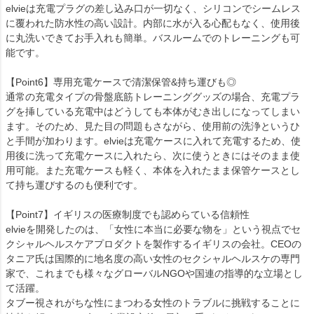
elvieは充電プラグの差し込み口が一切なく、シリコンでシームレス
に覆われた防水性の高い設計。内部に水が入る心配もなく、使用後
に丸洗いできてお手入れも簡単。バスルームでのトレーニングも可
能です。
【Point6】専用充電ケースで清潔保管&持ち運びも◎
通常の充電タイプの骨盤底筋トレーニンググッズの場合、充電プラ
グを挿している充電中はどうしても本体がむき出しになってしまい
ます。そのため、見た目の問題もさながら、使用前の洗浄というひ
と手間が加わります。elvieは充電ケースに入れて充電するため、使
用後に洗って充電ケースに入れたら、次に使うときにはそのまま使
用可能。また充電ケースも軽く、本体を入れたまま保管ケースとし
て持ち運びするのも便利です。
【Point7】イギリスの医療制度でも認めらている信頼性
elvieを開発したのは、「女性に本当に必要な物を」という視点でセ
クシャルヘルスケアプロダクトを製作するイギリスの会社。CEOの
タニア氏は国際的に地名度の高い女性のセクシャルヘルスケの専門
家で、これまでも様々なグローバルNGOや国連の指導的な立場とし
て活躍。
タブー視されがちな性にまつわる女性のトラブルに挑戦することに