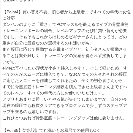
【Point4】買い替え不要。初心者から上級者まですべての年代の女性
に対応
ダンベルのように「重さ」でPCマッスルを鍛えるタイプの骨盤底筋
トレーニングボールの場合、レベルアップのたびに買い替えが必要
ですし、そもそもこれからはじめるビギナーさんにとっては、どの
重さが自分に最適なのか選択するのも迷いがち。
また膣圧に応じて振動する充電タイプだと、初心者さんが振動させ
ることは案外難しく、トレーニングの実感が得られず挫折してしま
いがち。
elvieは平べったい形状が小さく挿入しやすく、そして軽いため、す
べての人がスムーズに挿入できて、なおかつその人それぞれの膣圧
に応じたメニューを作成してくれるため、全くの初心者さんから、
すでに骨盤底筋トレーニング経験を積んできた上級者さんまですべ
てのレベル、すべての年代の方にお使いいただけます。
アプリもあまりに難しいとやる気が失せてしまいますが、自分の今
現在の膣圧でも程度クリアできるプログラムで少しずつステップア
ップ出来るのも嬉しいですね。
これひとつあれば骨盤底筋トレーニンググッズは他に要りません。
【Point5】防水設計で丸洗いもお風呂での使用もOK