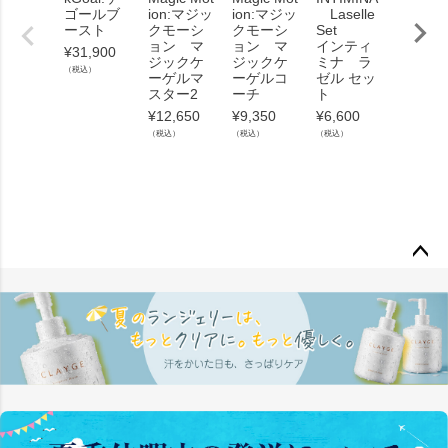
ゴールブ
ion:マジッ
ion:マジッ
Laselle
ion:マ
ースト
クモーシ
クモーシ
Set
クモー
ョン マ
ョン マ
インティ
ョン 
¥
31,900
ジックケ
ジックケ
ミナ ラ
ーゲル
（税込）
ーゲルマ
ーゲルコ
ゼル セッ
ーチと
スター2
ーチ
ト
湿潤滑
セット
¥
12,650
¥
9,350
¥
6,600
¥
13,42
（税込）
（税込）
（税込）
（税込）
ペー
ジト
ップ
へ