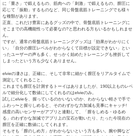
に「重さ」で鍛えるもの、筋肉への「刺激」で鍛えるもの、膣圧に
応じて「振動」するものなど、同じ骨盤底筋トレーニングでも様々
な種類があります。
正直、これだけ豊富にあるグッズの中で、骨盤底筋トレーニングに
そこまでの高機能性って必要なの?と思われる方もいるかもしれませ
ん。
ですが、通常の骨盤底筋トレーニンググッズは「効果がわかりにく
い」「自分の膣圧レベルがわからなくて目標が設定できない」とい
ったユーザーの声も多く、せっかく始めたトレーニングも挫折して
しまったという方も少なくありません。
elvieの凄さは、正確に、そして非常に細かく膣圧をリアルタイムで
測定してくれること。
これまでも膣圧を計測するトーイはありましたが、190以上ものレベ
ルで細分化して数値にしてくれるのはelvieのみ。
試しにelvieを、握っているのかいないのか、わからない軽さで手で
ふわっ〜と握りしめると、そのわずかな力加減も見事にキャッチ!
感度の高いセンサーがアプリと連動して、「膣をしめる・ゆるめ
る」のわずかな加減でアプリ上の宝石が動いたり、たった今現在の
膣圧を正確に数値にしてくれます。
そもそも「膣のしめ方」がわからないという方も多い。腕や脚など