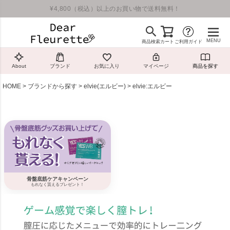
¥4,800（税込）以上のお買い物で送料無料！
MENU
商品検索
カート
ご利用ガイド
About
ブランド
お気に入り
マイページ
商品を探す
HOME
ブランドから探す
elvie(エルビー)
elvie:エルビー
骨盤底筋ケアキャンペーン
もれなく貰えるプレゼント！