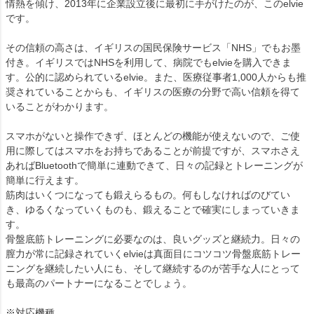
情熱を傾け、2013年に企業設立後に最初に手がけたのが、このelvie
です。
その信頼の高さは、イギリスの国民保険サービス「NHS」でもお墨
付き。イギリスではNHSを利用して、病院でもelvieを購入できま
す。公的に認められているelvie。また、医療従事者1,000人からも推
奨されていることからも、イギリスの医療の分野で高い信頼を得て
いることがわかります。
スマホがないと操作できず、ほとんどの機能が使えないので、ご使
用に際してはスマホをお持ちであることが前提ですが、スマホさえ
あればBluetoothで簡単に連動できて、日々の記録とトレーニングが
簡単に行えます。
筋肉はいくつになっても鍛えらるもの。何もしなければのびてい
き、ゆるくなっていくものも、鍛えることで確実にしまっていきま
す。
骨盤底筋トレーニングに必要なのは、良いグッズと継続力。日々の
膣力が常に記録されていくelvieは真面目にコツコツ骨盤底筋トレー
ニングを継続したい人にも、そして継続するのが苦手な人にとって
も最高のパートナーになることでしょう。
※対応機種