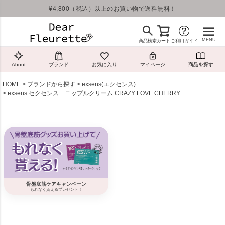
¥4,800（税込）以上のお買い物で送料無料！
MENU
商品検索
カート
ご利用ガイド
About
ブランド
お気に入り
マイページ
商品を探す
HOME
ブランドから探す
exsens(エクセンス)
exsens セクセンス ニップルクリーム CRAZY LOVE CHERRY
骨盤底筋ケアキャンペーン
もれなく貰えるプレゼント！