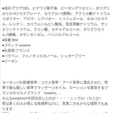
●成分:アクア(水)、ヒマワリ種子油、ビーガングリセリン、ポリグリ
セリル-6ジステアレート、セラアルバ(蜜蝋)、アクリル酸ナトリウム
コポリマー、アロマ、シアバター、トコフェロール、ホホバエステ
ル、レシチン、カリウムソルビン酸塩、安息香酸ナトリウム、サッ
カリンナトリウム、クエン酸、セチルアルコール、ポリグリセリ
ル-3蜜蝋、キサンタンガム、ベンジルアルコール
●容量:8ml
●ブランド:exsens
●生産国:フランス
●パラベン、フェノキシエタノール、シュガーフリー
●ビーガン
ヨーロッパの医療基準・コスメ基準・フード基準に適合させた、世
界で最も厳しい基準でマッサージオイル、ローションを製造するフ
ランスのコスメブランド「exsens」。
そんなexsensが今回注目したのが・・・・ニップル!（ちくび）
実は多くの人が感じる性感帯なのに、見過ごされがちな場所でもあ
ります。