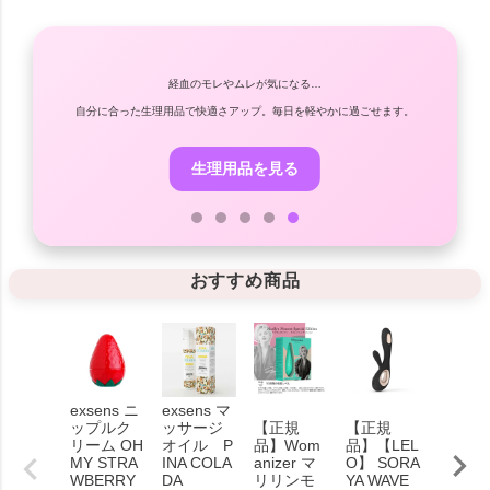
経血のモレやムレが気になる…
潔に。
自分に合った生理用品で快適さアップ。毎日を軽やかに過ごせます。
生理用品を見る
おすすめ商品
exsens ニ
exsens マ
exsens
ップルク
ッサージ
【正規
【正規
ッサー
リーム OH
オイル P
品】Wom
品】【LEL
オイル
MY STRA
INA COLA
anizer マ
O】 SORA
OT VAN
WBERRY
DA
リリンモ
YA WAVE
LA