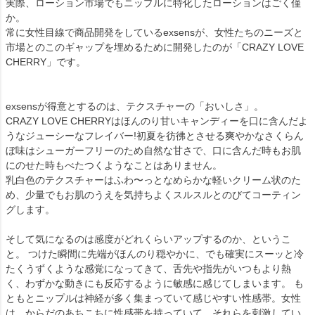
実際、ローション市場でもニップルに特化したローションはごく僅
か。
常に女性目線で商品開発をしているexsensが、女性たちのニーズと
市場とのこのギャップを埋めるために開発したのが「CRAZY LOVE
CHERRY」です。
exsensが得意とするのは、テクスチャーの「おいしさ」。
CRAZY LOVE CHERRYはほんのり甘いキャンディーを口に含んだよ
うなジューシーなフレイバー!初夏を彷彿とさせる爽やかなさくらん
ぼ味はシューガーフリーのため自然な甘さで、口に含んだ時もお肌
にのせた時もべたつくようなことはありません。
乳白色のテクスチャーはふわ〜っとなめらかな軽いクリーム状のた
め、少量でもお肌のうえを気持ちよくスルスルとのびてコーティン
グします。
そして気になるのは感度がどれくらいアップするのか、というこ
と。 つけた瞬間に先端がほんのり穏やかに、でも確実にスーッと冷
たくうずくような感覚になってきて、舌先や指先がいつもより熱
く、わずかな動きにも反応するように敏感に感じてしまいます。 も
ともとニップルは神経が多く集まっていて感じやすい性感帯。女性
は、からだのあちこちに性感帯を持っていて、それらを刺激してい