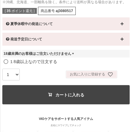
※沖縄、北海道、一部離島を除く。条件により送料が異なる場合があります。
[
35
ポイント還元 ]
商品番号
aj3080517
夏季休暇中の発送について
発送予定日について
18歳未満のお客様はご注文いただけません
(
１8歳以上なので注文する
必
須
お気に入りに登録する
)
カートに入れる
VIOケアをサポートする人気アイテム
左右にスワイプしてチェック