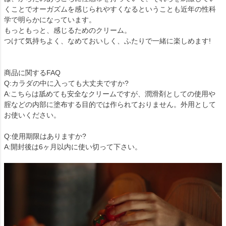
くことでオーガズムを感じられやすくなるということも近年の性科
学で明らかになっています。
もっともっと、感じるためのクリーム。
つけて気持ちよく、なめておいしく、ふたりで一緒に楽しめます!
商品に関するFAQ
Q:カラダの中に入っても大丈夫ですか?
A:こちらは舐めても安全なクリームですが、潤滑剤としての使用や
腟などの内部に塗布する目的では作られておりません。外用として
お使いください。
Q:使用期限はありますか?
A:開封後は6ヶ月以内に使い切って下さい。