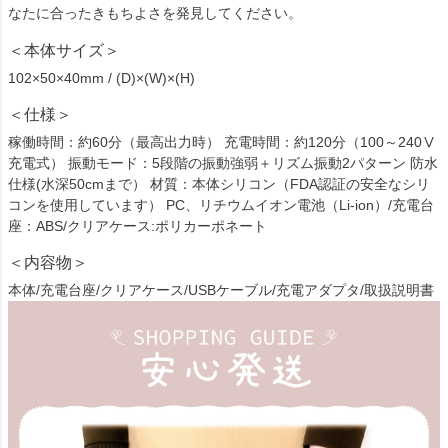
なたに合ったきもちよさを発見してください。
＜本体サイズ＞
102×50×40mm / (D)×(W)×(H)
＜仕様＞
稼働時間：約60分（最高出力時） 充電時間：約120分（100～240Ⅴ
充電式） 振動モード：5段階の振動強弱＋リズム振動2パターン 防水
仕様(水深50cmまで） 材質：本体シリコン（FDA認証の安全なシリ
コンを使用しています） PC、リチウムイオン電池（Li-ion）/充電台
座：ABS/クリアケース:ポリカーポネート
＜内容物＞
本体/充電台座/クリアケース/USBケーブル/充電アダプタ/取扱説明書