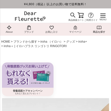
¥4,800（税込）以上のお買い物で送料無料！
MENU
商品検索
カート
ご利用ガイド
About
ブランド
お気に入り
マイページ
商品を探す
HOME
ブランドから探す
iroha （イロハ）
グッズ
iroha+
iroha＋ | イロハプラス リンゴトリ RINGOTORI
骨盤底筋ケアキャンペーン
もれなく貰えるプレゼント！