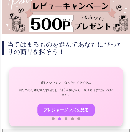
当てはまるものを選んであなたにぴった
りの商品を探そう！
疲れやストレスでなんだかイライラ…
自分の心も体も満たす時間を、初心者向けから上級者向けまで揃ってい
やさ
ます。
プレジャーグッズを見る