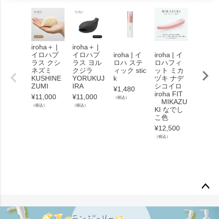
iroha＋ |
iroha＋ |
イロハプ
イロハプ
iroha | イ
iroha | イ
iroha |
ラス クシ
ラス ヨル
ロハ ステ
ロハフィ
ロハフ
ネズミ
クジラ
ィック stic
ット ミカ
ット ミ
KUSHINE
YORUKUJ
k
ヅキ ナデ
モヅキ
ZUMI
IRA
シコイロ
iroha F
¥
1,480
iroha FIT
MIN
¥
11,000
¥
11,000
（税込）
MIKAZU
OZUKI
（税込）
（税込）
KI なでし
¥
12,50
こ色
（税込）
¥
12,500
（税込）
ペー
ジト