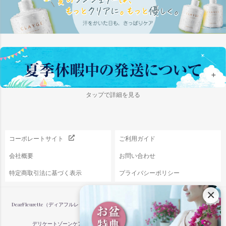
ップ
へ
＋
タップで詳細を見る
コーポレートサイト
ご利用ガイド
会社概要
お問い合わせ
特定商取引法に基づく表示
プライバシーポリシー
×
DearFleurette（ディアフルレット）は、女性のからだと心に寄り添うフェムケア専門店で
す。
デリケートゾーンケアや更年期ケア、プレジャーグッズなどを通して、