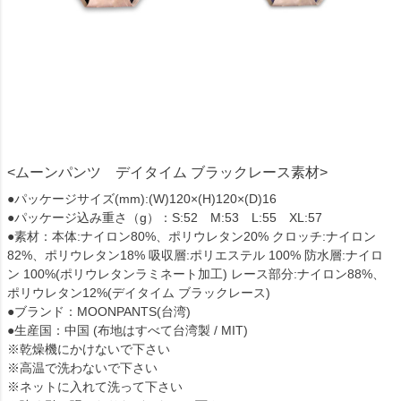
<ムーンパンツ デイタイム ブラックレース素材>
●パッケージサイズ(mm):(W)120×(H)120×(D)16
●パッケージ込み重さ（g）：S:52 M:53 L:55 XL:57
●素材：本体:ナイロン80%、ポリウレタン20% クロッチ:ナイロン
82%、ポリウレタン18% 吸収層:ポリエステル 100% 防水層:ナイロ
ン 100%(ポリウレタンラミネート加工) レース部分:ナイロン88%、
ポリウレタン12%(デイタイム ブラックレース)
●ブランド：MOONPANTS(台湾)
●生産国：中国 (布地はすべて台湾製 / MIT)
※乾燥機にかけないで下さい
※高温で洗わないで下さい
※ネットに入れて洗って下さい