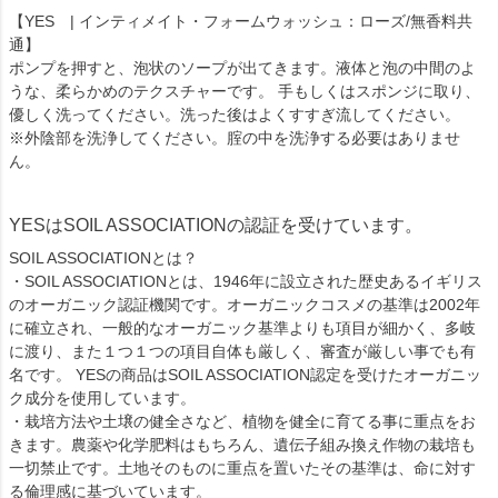
【YES | インティメイト・フォームウォッシュ：ローズ/無香料共
通】
ポンプを押すと、泡状のソープが出てきます。液体と泡の中間のよ
うな、柔らかめのテクスチャーです。 手もしくはスポンジに取り、
優しく洗ってください。洗った後はよくすすぎ流してください。
※外陰部を洗浄してください。腟の中を洗浄する必要はありませ
ん。
YESはSOIL ASSOCIATIONの認証を受けています。
SOIL ASSOCIATIONとは？
・SOIL ASSOCIATIONとは、1946年に設立された歴史あるイギリス
のオーガニック認証機関です。オーガニックコスメの基準は2002年
に確立され、一般的なオーガニック基準よりも項目が細かく、多岐
に渡り、また１つ１つの項目自体も厳しく、審査が厳しい事でも有
名です。 YESの商品はSOIL ASSOCIATION認定を受けたオーガニッ
ク成分を使用しています。
・栽培方法や土壌の健全さなど、植物を健全に育てる事に重点をお
きます。農薬や化学肥料はもちろん、遺伝子組み換え作物の栽培も
一切禁止です。土地そのものに重点を置いたその基準は、命に対す
る倫理感に基づいています。