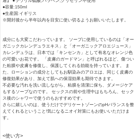
通】 ●ラウリル硫酸,パラベン,グリセリン不使用
●容量:150ml
●生産国:イギリス
※開封後から半年以内を目安に使い切るようお願いいたします。
成分にも大変こだわっています。 ソープに使用しているのは「オー
ガニックカレンデュラエキス」と「オーガニックアロエジュース」
カレンデュラは、日本では「キンセンカ」として有名なオレンジ色
の可愛いお花です。 「皮膚のガードマン」と呼ばれるほど、傷つい
た粘膜や皮膚を修復し、保護してくれる効能を持っています。 ま
た、ローションの成分としてもお馴染みのアロエは、同じく皮膚の
修復効果があり、加えて肌への保湿効果も期待できます。
不必要な汚れを洗い流しながら、粘膜を清潔に保ち、ダメージケア
もするソープなのです。 セックスの前や生理中はもちろん、セック
ス後のシャワーで使うのもおすすめです。
さらに嬉しいのは、使うだけでデリケートゾーンのpHバランスを整
えてくれるということ!気になるニオイ対策にもお使いいただけま
す。
<使い方>