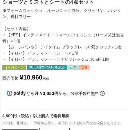
ショーツとミストとシートの4点セット
※フォームウォッシュ：オーガニック成分。グリセリン、パラベ
ン、香料フリー
【セット内容】
・【YES】インティメイト・フォームウォッシュ（ローズ又は無香
料）× 1個
・【ムーンパンツ】 デイタイム ブラックレース 紫クロッチ× 1枚
・【イロハ】 インティメートシート× 1個
・【イロハ】 インティメートデオリフレッシュ 30ml× 1個
オーガニック
SOIL ASSOCIATION認証
ケア
VIO
¥
10,960
販売価格
税込
なら
月々3,653円
から。分割手数料無料
4,800円（税込）以上購入で送料無料
※沖縄、北海道、一部離島を除く。条件により送料が異なる場合があります。