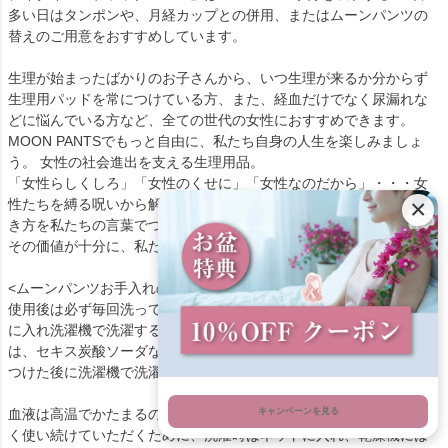
多い日はタンポンや、月経カップとの併用、またはムーンパンツの
替えのご用意をおすすめしています。
生理が始まったばかりのお子さんから、いつ生理が来るか分からず
生理用パッドを常につけている方、また、経血だけでなく尿漏れな
どに悩んでいる方など、全ての世代の女性におすすめできます。
MOON PANTSでもっと自由に、私たち自身の人生を楽しみましょ
う。 女性の社会進出を支える生理用品。
「女性らしくしろ」「女性のくせに」「女性なのだから」・・・女
×
性たちを縛る呪いから解き放たれて、私たちの理想とする社会、生
き方を私たちの言葉でつくっていきましょう。
その価値が十分に、私たちにはあるのですから。
<ムーンパンツお手入れの方法>
使用後は必ず毎回洗って下さい。経血を水でよく流した後、ネット
に入れ洗濯機で洗濯することをおすすめします。 *汚れが気になる時
は、セキス炭酸ソーダなどを小さじ一杯ほど溶かした水に15分ほど
つけた後に洗濯機で洗濯してください。
キャンペーンを見る
血液は高温でかたまるので、洗濯時はお湯を使わないで下さい。長
く使い続けていただくために、洗濯時はネットに入れ、乾燥機には