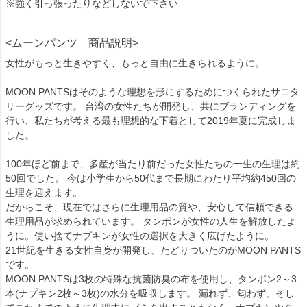
※強く引っ張ったりなどしないで下さい
<ムーンパンツ 商品説明>
女性がもっと生きやすく、もっと自由に生きられるように。
MOON PANTSはそのような理想を形にするためにつくられたサニタ
リーグッズです。 台湾の女性たちが開発し、共にブランディングを
行い、私たちが考える最も理想的な下着として2019年夏に完成しま
した。
100年ほど前まで、多産が当たり前だった女性たちの一生の生理は約
50回でした。 今は小学生から50代まで長期にわたり平均約450回の
生理を迎えます。
だからこそ、現在ではさらに生理用品の質や、安心して信頼できる
生理用品が求められています。 タンポンが女性の人生を解放したよ
うに。使い捨てナプキンが女性の選択を大きく広げたように。
21世紀を生きる女性自身が開発し、たどりついたのがMOON PANTS
です。
MOON PANTSは3枚の特殊な抗菌防臭の布を使用し、タンポン2～3
本(ナプキン2枚～3枚)の水分を吸収します。 漏れず、匂わず、そし