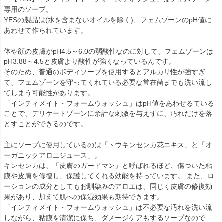
専用のソープ。
YESの製品は(水を含まないオイルを除く)、フェムゾーンのpH値に
あわせて作られています。
体や顔の皮膚がpH4.5～6.0の弱酸性なのに対して、フェムゾーンは
pH3.88～4.5と皮膚より酸性が強くなっているんです。
そのため、普通のボディソープを使用するとアルカリ性が強すぎ
て、フェムゾーンを守ってくれている必要な常在菌までも洗い流し
てしまう可能性があります。
「インティメイト・フォームウォッシュ」はpH値をあわせるている
ことで、デリケートゾーンに余計な刺激を与えずに、汚れだけを落
とすことができるのです。
主にソープに使用しているのは「トウキンセンカ花エキス」と「オ
ーガニックアロエジュース」。
キンセンカは、「皮膚のガードマン」と呼ばれるほど、傷ついた粘
膜や皮膚を修復し、保護してくれる効能を持っています。 また、ロ
ーションの成分としてもお馴染みのアロエは、同じく皮膚の修復効
果があり、加えて肌への保湿効果も期待できます。
「インティメイト・フォームウォッシュ」は不必要な汚れを洗い流
しながら、粘膜を清潔に保ち、ダメージケアもするソープなので