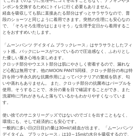
てこれまでのように生理中にゴミを出すこともなく、ナプキンやタ
ンポンを交換するためにトイレに行く必要もありません。
経血を吸収しても肌に直接あたる部分はずっとサラサラなので、普
段のショーツと同じように着用できます。突然の生理にも安心なの
で、「そろそろ生理がはじまりそう」な生理予定日から着用するこ
とをおすすめいたします。
「ムーンパンツ デイタイム ブラックレース」はサラサラとしたフィ
ット感。バックにレースがついているので圧迫感なく、ふわりとし
た優しい履き心地を楽しめます。
クロッチ部分やウエスト部分は肌にやさしく密着するので、漏れな
ど心配は無用です。他のMOON PANTS同様、クロッチ部分の布は特
許を持つ半永久的な抗菌作用によってバクテリアの繁殖を防ぎ、匂
いや蒸れもありません。 また、クロッチ部分の抗菌布はパープルを
使用。そうすることで、水分の量を目で確認することができ、また
洗濯時に汚れがきちんと落ちているかもわかりやすくなっていま
す。
使い捨てのサニタリーグッズではないのでゴミを出すこともなく、
環境にも、そして経済的にも安心です。
一般的に多い日(2日目)の量は30mlの経血が出ます。 「ムーンパンツ
デイタイム ブラックレース」は10～15mlの水分を吸収するので、