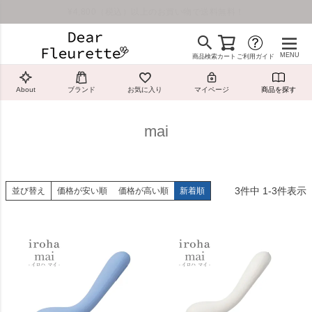
¥4,800（税込）以上のお買い物で送料無料！
MENU
商品検索
カート
ご利用ガイド
About
ブランド
お気に入り
マイページ
商品を探す
mai
3
件中
1
-
3
件表示
並び替え
価格が安い順
価格が高い順
新着順